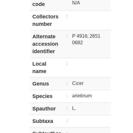
N/A
code
Collectors
:
number
Alternate
:
P 4916; 2651
0682
accession
identifier
Local
:
name
Genus
:
Cicer
Species
:
arietinum
Spauthor
:
L.
Subtaxa
: