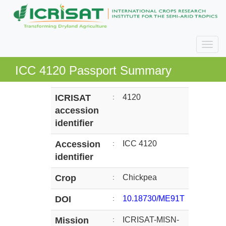
ICC 4120 Passport Summary
ICRISAT
:
4120
accession
identifier
Accession
:
ICC 4120
identifier
Crop
:
Chickpea
DOI
:
10.18730/ME91T
Mission
:
ICRISAT-MISN-