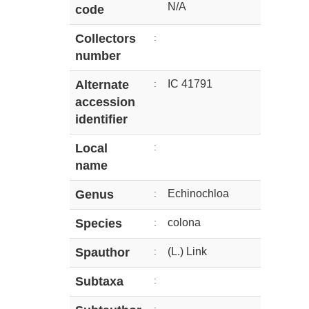
N/A
code
Collectors
:
number
Alternate
:
IC 41791
accession
identifier
Local
:
name
Genus
:
Echinochloa
Species
:
colona
Spauthor
:
(L.) Link
Subtaxa
: