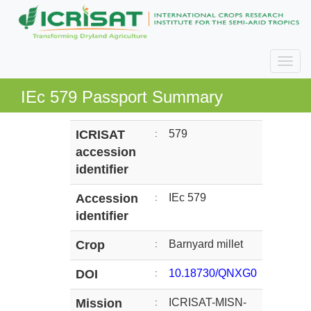
IEc 579 Passport Summary
ICRISAT
:
579
accession
identifier
Accession
:
IEc 579
identifier
Crop
:
Barnyard millet
DOI
:
10.18730/QNXG0
Mission
:
ICRISAT-MISN-