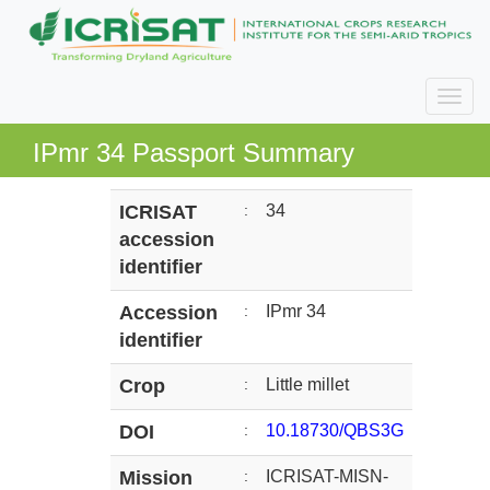
IPmr 34 Passport Summary
ICRISAT
:
34
accession
identifier
Accession
:
IPmr 34
identifier
Crop
:
Little millet
DOI
:
10.18730/QBS3G
Mission
:
ICRISAT-MISN-