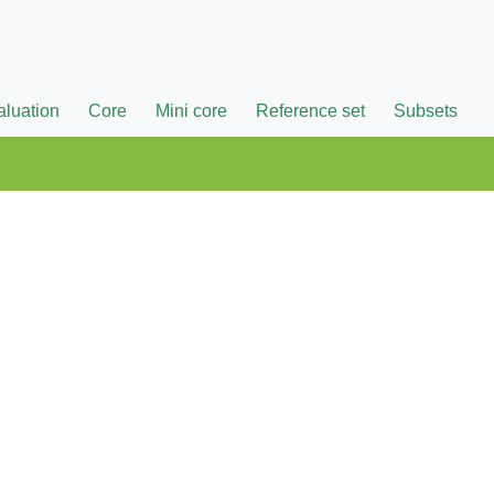
aluation
Core
Mini core
Reference set
Subsets