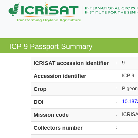
ICP 9 Passport Summary
ICRISAT accession identifier
:
9
Accession identifier
:
ICP 9
Crop
:
Pigeon
DOI
:
10.18
Mission code
:
ICRIS
Collectors number
: