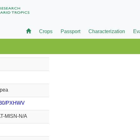
Crops
Passport
Characterization
Ev
pea
730/PXHWV
AT-MISN-N/A