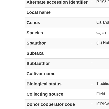
Alternate accession identifier
:
P 193-
Local name
:
Genus
:
Cajanu
Species
:
cajan
Spauthor
:
(L.) Hu
Subtaxa
:
Subtauthor
:
Cultivar name
:
Biological status
:
Traditi
Collecting source
:
Field
Donor cooperator code
:
ICRIS