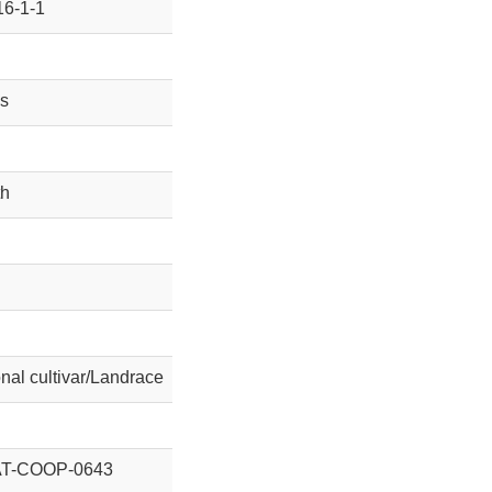
16-1-1
s
th
onal cultivar/Landrace
AT-COOP-0643