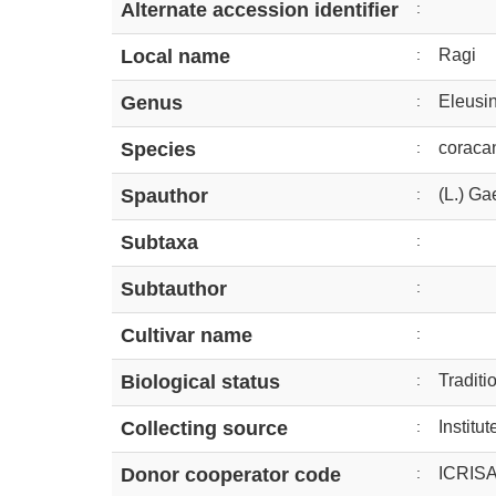
Alternate accession identifier
:
Local name
:
Ragi
Genus
:
Eleusi
Species
:
coraca
Spauthor
:
(L.) Ga
Subtaxa
:
Subtauthor
:
Cultivar name
:
Biological status
:
Traditi
Collecting source
:
Institu
Donor cooperator code
:
ICRIS