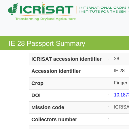
IE 28 Passport Summary
ICRISAT accession identifier
:
28
Accession identifier
:
IE 28
Crop
:
Finger 
DOI
:
10.18
Mission code
:
ICRIS
Collectors number
: