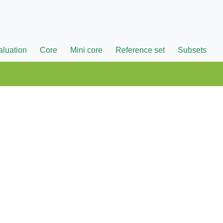
aluation
Core
Mini core
Reference set
Subsets