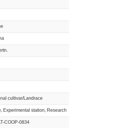
ne
na
ertn.
onal cultivar/Landrace
te, Experimental station, Research
AT-COOP-0834