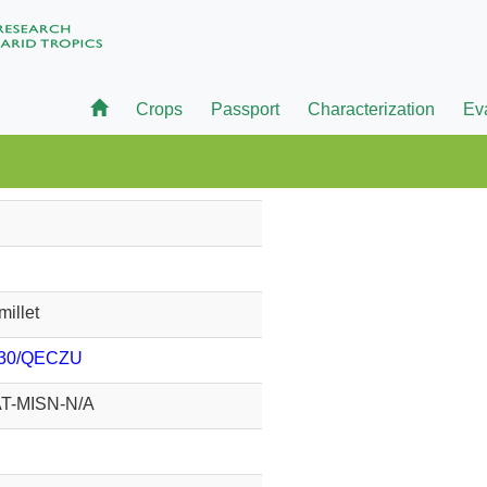
Crops
Passport
Characterization
Ev
millet
730/QECZU
AT-MISN-N/A