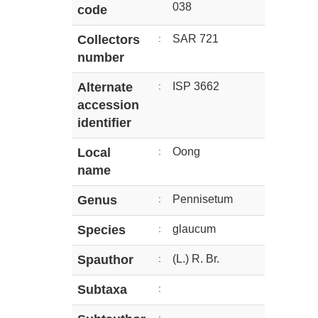
038
code
Collectors
:
SAR 721
number
Alternate
:
ISP 3662
accession
identifier
Local
:
Oong
name
Genus
:
Pennisetum
Species
:
glaucum
Spauthor
:
(L.) R. Br.
Subtaxa
: