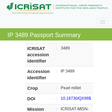
IP 3489 Passport Summary
ICRISAT
:
3489
accession
identifier
Accession
:
IP 3489
identifier
Crop
:
Pearl millet
DOI
:
10.18730/QX99$
Mission
:
ICRISAT-MISN-