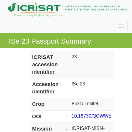
ISe 23 Passport Summary
ICRISAT
:
23
accession
identifier
Accession
:
ISe 23
identifier
Crop
:
Foxtail millet
DOI
:
10.18730/QCWWE
Mission
:
ICRISAT-MISN-