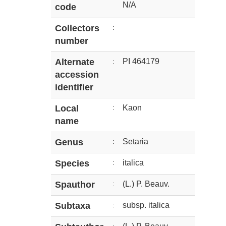
N/A
code
Collectors
:
number
Alternate
:
PI 464179
accession
identifier
Local
:
Kaon
name
Genus
:
Setaria
Species
:
italica
Spauthor
:
(L.) P. Beauv.
Subtaxa
:
subsp. italica