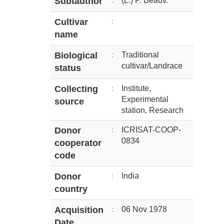
Subtauthor
:
(L.) P. Beauv.
Cultivar
:
name
Biological
:
Traditional
cultivar/Landrace
status
Collecting
:
Institute,
Experimental
source
station, Research
Donor
:
ICRISAT-COOP-
0834
cooperator
code
Donor
:
India
country
Acquisition
:
06 Nov 1978
Date